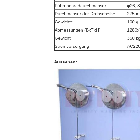
Führungsraddurchmesser
φ26, 3
Durchmesser der Drehscheibe
275 
Gewichte
100 g,
Abmessungen (BxTxH)
1280x
Gewicht
350 k
Stromversorgung
AC220V
Aussehen
: