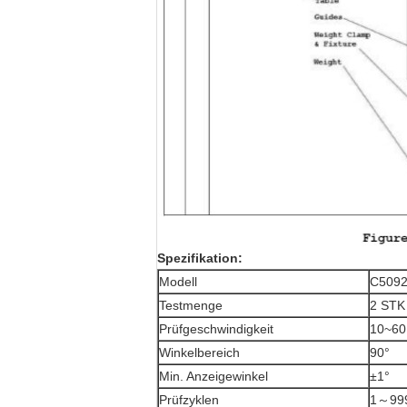
Spezifikation:
Modell
C509
Testmenge
2 STK
Prüfgeschwindigkeit
10~60 
Winkelbereich
90°
Min. Anzeigewinkel
±1°
Prüfzyklen
1～999