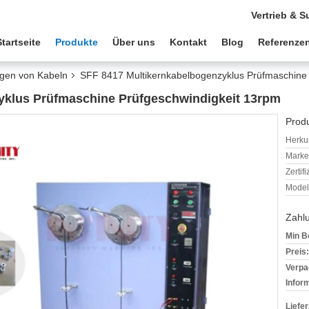
Vertrieb & S
Startseite
Produkte
Über uns
Kontakt
Blog
Referenze
gen von Kabeln
SFF 8417 Multikernkabelbogenzyklus Prüfmaschine 
yklus Prüfmaschine Prüfgeschwindigkeit 13rpm
Produ
Herkun
Mark
Zertif
Model
Zahl
Min B
Preis:
Verpa
Infor
Liefer