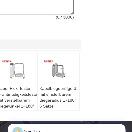
(
0
/ 3000)
abel-Flex-Tester
Kabelbiegeprüfgerät
rahtmüdigkeitstester
mit einstellbarem
it verstellbarem
Biegeradius 1~180°
iegewinkel 1~180°
6 Sätze
ntspricht den
Prüfvorrichtung
ormen der IEC
entspricht IEC
0884-1 und 6
60884-1 Standard
ätze Jig mit
Amy Lin