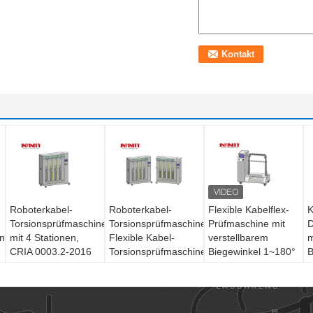
Roboterkabel-
Roboterkabel-
Flexible Kabelflex-
K
Torsionsprüfmaschine
Torsionsprüfmaschine
Prüfmaschine mit
D
ine
mit 4 Stationen,
Flexible Kabel-
verstellbarem
m
CRIA 0003.2-2016
Torsionsprüfmaschine
Biegewinkel 1~180°
B
konform und mit
CRIA 0003.2-2016
IEC 60884-1
e
verstellbarem
Norm
Standard und 6
N
Torsionswinkel
Sätze Jig
6
S