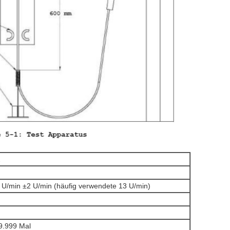
2
U/min ±2 U/min (häufig verwendete 13 U/min)
.999 Mal