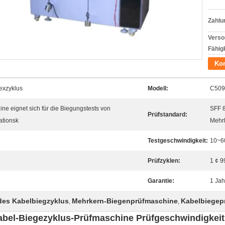
Zahlu
Verso
Fähigk
Kon
exzyklus
Modell:
C509
e eignet sich für die Biegungstests von
SFF 8
Prüfstandard:
ationsk
Mehrl
Testgeschwindigkeit:
10~6
Prüfzyklen:
1 ¢ 9
Garantie:
1 Jah
des Kabelbiegzyklus
Mehrkern-Biegenprüfmaschine
Kabelbiegep
,
,
bel-Biegezyklus-Prüfmaschine Prüfgeschwindigkeit