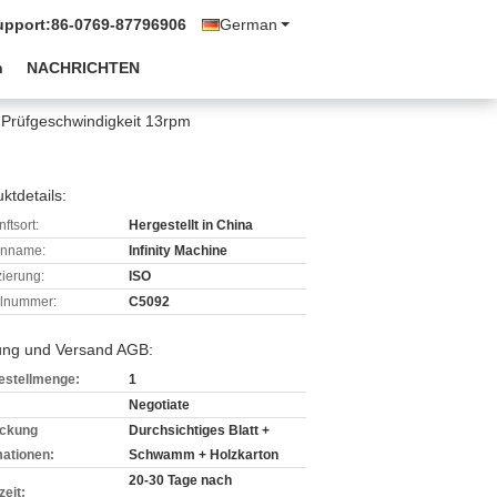
upport:
86-0769-87796906
German
n
NACHRICHTEN
Prüfgeschwindigkeit 13rpm
ktdetails:
ftsort:
Hergestellt in China
enname:
Infinity Machine
izierung:
ISO
lnummer:
C5092
ung und Versand AGB:
estellmenge:
1
Negotiate
ckung
Durchsichtiges Blatt +
mationen:
Schwamm + Holzkarton
20-30 Tage nach
zeit: