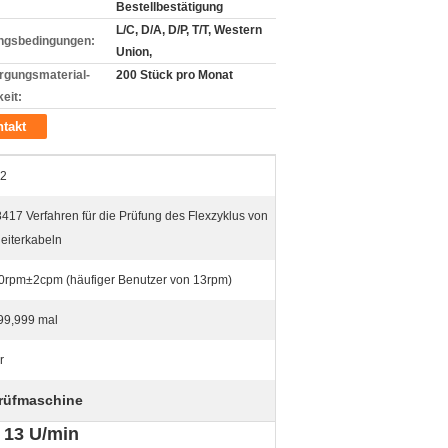
Bestellbestätigung
L/C, D/A, D/P, T/T, Western
ngsbedingungen:
Union,
rgungsmaterial-
200 Stück pro Monat
eit:
takt
2
417 Verfahren für die Prüfung des Flexzyklus von
eiterkabeln
0rpm±2cpm (häufiger Benutzer von 13rpm)
99,999 mal
r
rüfmaschine
 13 U/min