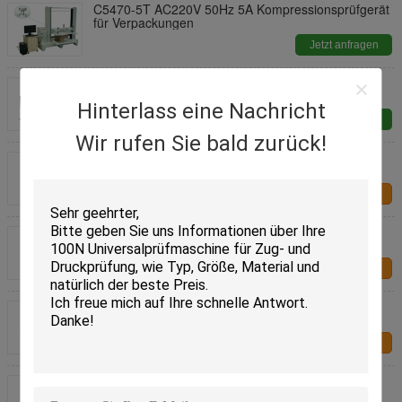
C5470-5T AC220V 50Hz 5A Kompressionsprüfgerät
für Verpackungen
Jetzt anfragen
ASTM D6055 Paket-Klammkraftprüfer ASTM D642
ISTA 6- SAMS CLUB ISTA 3J
Hinterlass eine Nachricht
Jetzt anfragen
Wir rufen Sie bald zurück!
Stabile Leistung 300KN Mikro-Elektro-hydraulische
Servo-Kompressionsprüfmaschine
Kontakt
Computergestützte 3000KN Elektro-hydraulische
Servo-Kompressionsstärke-Prüfmaschine
Kontakt
Hochpräzision 1500KN Mikro-Elektro-hydraulische
Servo-Kompressionsstärke-Prüfmaschine
Kontakt
Mikroelektrohydraulische Servo-
Kompressionsprüfmaschine für Metallbauteile