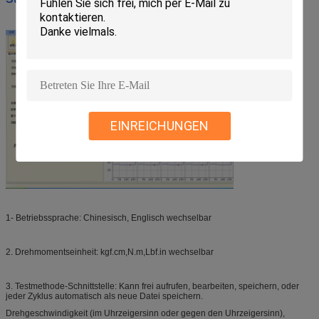
EINREICHUNGEN
1- Betriebssprache: Chinesisch, Englisch wechselbar
2. Drehmomentseinheit: kgf.cm,N.m,Lbf.in wechselbar
3. Testmethode-Schnittstelle: Kann frei aufrufen, bearbeiten, speichern, oder
jeder Zyklus automatisch als neue Datei speichern.
Drehgeschwindigkeit (im Uhrzeigersinn oder gegen den Uhrzeigersinn),