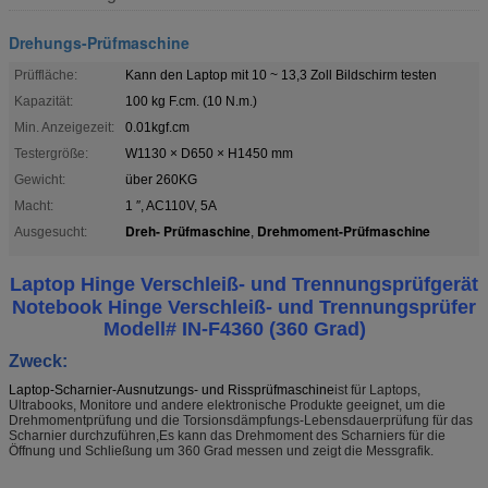
Drehungs-Prüfmaschine
Prüffläche:
Kann den Laptop mit 10 ~ 13,3 Zoll Bildschirm testen
Kapazität:
100 kg F.cm. (10 N.m.)
Min. Anzeigezeit:
0.01kgf.cm
Testergröße:
W1130 × D650 × H1450 mm
Gewicht:
über 260KG
Macht:
1 ′′, AC110V, 5A
Dreh- Prüfmaschine
Drehmoment-Prüfmaschine
Ausgesucht:
,
Laptop Hinge Verschleiß- und Trennungsprüfgerät
Notebook Hinge Verschleiß- und Trennungsprüfer
Modell# IN-F4360 (360 Grad)
Zweck:
Laptop-Scharnier-Ausnutzungs- und Rissprüfmaschine
ist für Laptops,
Ultrabooks, Monitore und andere elektronische Produkte geeignet, um die
Drehmomentprüfung und die Torsionsdämpfungs-Lebensdauerprüfung für das
Scharnier durchzuführen,Es kann das Drehmoment des Scharniers für die
Öffnung und Schließung um 360 Grad messen und zeigt die Messgrafik.