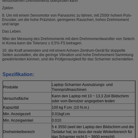
verbundenen Drehmoments überprüfen kann
Zyklen.
8. Um mit einem Servomotor von Panasonic zu fahren, mit 2500r hohem Puls-
Encoder, um die hohe Präzision, geringeres Rauschen, hohes Drehmoment
und lange
Das Leben.
9Bei der Messung des Drehmoments mit dem Drehmomentwandler von Setech
in Korea kann die Toleranz ± 0,5% FS betragen.
10. die Kraft anwenden und mit einem Achsen-Zentrum-Gerät für doppelte
Seiten ausstatten, die die geringe Vibration und hohe Drehmoment-Sammlung
gewährleisten können, und die Prüfgenauigkeit für das Scharnier sicherstellen.
Spezifikation:
Laptop-Scharnier-Ausnutzungs- und
Produkte
Trennprüfmaschinen
Kann den Laptop mit 10 ~ 13,3 Zoll Bildschirm
Versuchsfläche
oder vom Benutzer angegeben testen
Kapazität
100 kg F.cm. (10 N.m.)
Min. Anzeigezeit
0.01kgf.cm
Min. Anzeigwinkel
0.010
5 ¢ 3550 (weil der Laptop den Bildschirm und die
Drehwinkelbereich
Tastatur hat, so dass der reale Winkelbereich für
das Scharnier nicht 0 ~ 3600 erreicht)