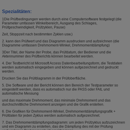
Spezialitäten
:
1Die Prüfbedingungen werden durch eine Computersoftware festgelegt (die
Parameter umfassen Winkelbereich, Ausgang des Schlages,
Prüfgeschwindigkeit, Prüfzyklen, Pause)
Zeit, Stoppzeit nach bestimmten Zyklen usw.)
2. kann den Prüfwert und das Diagramm ausdrucken und aufzeichnen (die
Diagramme umfassen Drehmoment-Winkel, Drehmomentdämpfung)
3Der Titel, der Name der Probe, das Prüfdatum, der Bediener und die
Aktennummer des Prüfberichts können bearbeitet werden.
4. Der Testbericht ist Microsoft Access Datenbearbeitungsform, die Testdaten
werden automatisch eingegeben und können aufgezeichnet und gedruckt
werden.
Drucken Sie das Prüfdiagramm in der Prüfoberfläche.
5. Die Software und der Bericht können den Bereich der Testparameter so
eingestellt werden, dass es automatisch nur die PASS oder FAIL und
automatische Messung
und das maximale Drehmoment, das minimale Drehmoment und das
durchschnittliche Drehmoment anzeigen und die Grafik erstellen.
6. Die Grafiken für Drehmoment-Winkel, Drehmomentdämpfungsgrafik +
Prüfdaten für jeden Zyklus werden automatisch aufgezeichnet.
7. Das Drehmomentdämpfungsdiagramm: um jeden Prüfzyklus aufzuzeichnen
und ein Diagramm zu erstellen, das die Dämpfung des mit der Prüfung