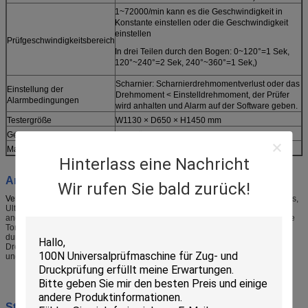
1~72000/min kann es die Geschwindigkeit in
Konstante einstellen oder die Geschwindigkeit
einstellen
Prüfgeschwindigkeitsbereich
In drei Teilen durch den Bogen: 0~120°=1 Sek,
120°~240°=2 Sek, 240°~360°=1 Sek,)
Scharnier: Scharnierdrehmomentverlust oder das
Einstellung der
Drehmoment < Einstelldrehmoment, der Prüfer
Alarmbedingungen
wird anhalten und Alarm auf der Software geben.
Testergröße
W1130 × D650 × H1450 mm
Gewicht
Ungefähr 260 kg.
Macht
1 ′′, AC220V, 5A
Hinterlass eine Nachricht
Anwendung
:
Wir rufen Sie bald zurück!
Versuchssystem für den Verschleiß von Scharnieren
ist für Laptops, Notebooks,
Ultrabooks, Monitore, Kameras, Fernseh- oder Computerbildschirme und
andere elektronische Produkte geeignet, um die Drehmomentprüfung und die
Torsionsdämpfungs-Lebensdauerprüfung für das Scharnier
durchzuführen,
Drehmomentmessgerät für Notebook-Scharniere
kann das
Drehmoment des Scharniers für das Öffnen und Schließen um 360° messen
und das Messdiagramm anzeigen.
Steuerungssoftware (Chinesisch und Englisch)
):