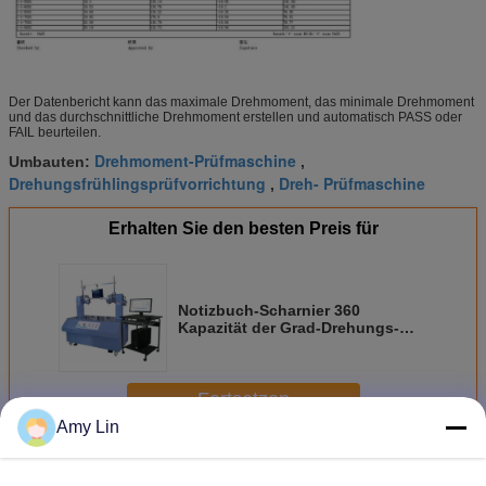
Der Datenbericht kann das maximale Drehmoment, das minimale Drehmoment
und das durchschnittliche Drehmoment erstellen und automatisch PASS oder
FAIL beurteilen.
Drehmoment-Prüfmaschine
Umbauten:
,
Drehungsfrühlingsprüfvorrichtung
Dreh- Prüfmaschine
,
Erhalten Sie den besten Preis für
Notizbuch-Scharnier 360
Kapazität der Grad-Drehungs-
Prüfmaschine-10 N.m mit
Achsen-Mitte-Gerät
Fortsetzen
Amy Lin
Drehungs-Prüfmaschine
Mehr