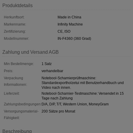
Produktdetails
Herkunftsort:
Made in China
Markenname:
Infinity Machine
Zertifizierung:
CE, ISO
Modellnummer:
IN-F4360 (360 Grad)
Zahlung und Versand AGB
Min Bestellmenge:
1 Satz
Preis:
verhandelbar
Verpackung
Notebool-Scharnierprüfmaschine:
Standardexportholzetui mit Benutzerhandbuch und
Informationen:
Video nach innen.
Lieferzeit:
Notebool-Scharnier-Testmaschine: Versendet in 15
Tage nach Zahlung
Zahlungsbedingungen:
D/A, D/P, T/T, Western Union, MoneyGram
Versorgungsmaterial-
200 Sätze pro Monat
Fähigkeit:
Beschreibung