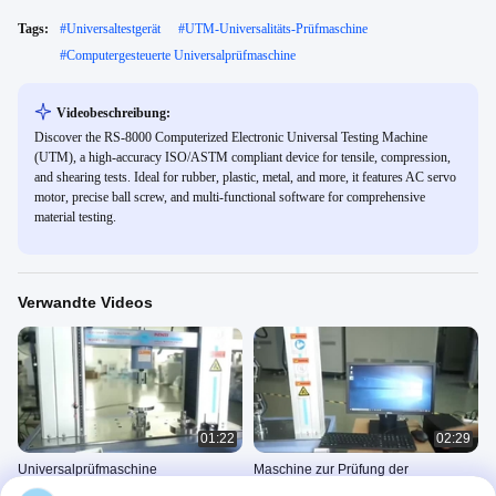
Tags:
#
Universaltestgerät
#
UTM-Universalitäts-Prüfmaschine
#
Computergesteuerte Universalprüfmaschine
Videobeschreibung:
Discover the RS-8000 Computerized Electronic Universal Testing Machine
(UTM), a high-accuracy ISO/ASTM compliant device for tensile, compression,
and shearing tests. Ideal for rubber, plastic, metal, and more, it features AC servo
motor, precise ball screw, and multi-functional software for comprehensive
material testing.
Verwandte Videos
01:22
02:29
Universalprüfmaschine
Maschine zur Prüfung der
Universalzugsfähigkeit von
Universalprüfmaschine