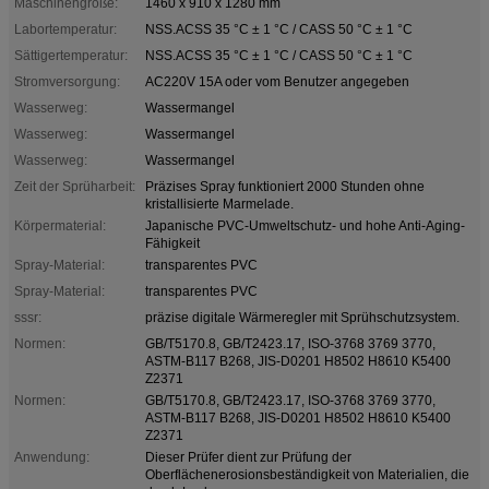
Maschinengröße:
1460 x 910 x 1280 mm
Labortemperatur:
NSS.ACSS 35 °C ± 1 °C / CASS 50 °C ± 1 °C
Sättigertemperatur:
NSS.ACSS 35 °C ± 1 °C / CASS 50 °C ± 1 °C
Stromversorgung:
AC220V 15A oder vom Benutzer angegeben
Wasserweg:
Wassermangel
Wasserweg:
Wassermangel
Wasserweg:
Wassermangel
Zeit der Sprüharbeit:
Präzises Spray funktioniert 2000 Stunden ohne
kristallisierte Marmelade.
Körpermaterial:
Japanische PVC-Umweltschutz- und hohe Anti-Aging-
Fähigkeit
Spray-Material:
transparentes PVC
Spray-Material:
transparentes PVC
sssr:
präzise digitale Wärmeregler mit Sprühschutzsystem.
Normen:
GB/T5170.8, GB/T2423.17, ISO-3768 3769 3770,
ASTM-B117 B268, JIS-D0201 H8502 H8610 K5400
Z2371
Normen:
GB/T5170.8, GB/T2423.17, ISO-3768 3769 3770,
ASTM-B117 B268, JIS-D0201 H8502 H8610 K5400
Z2371
Anwendung:
Dieser Prüfer dient zur Prüfung der
Oberflächenerosionsbeständigkeit von Materialien, die