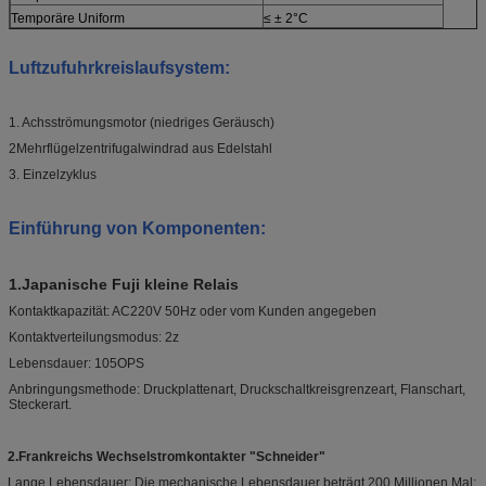
Temporäre Uniform
≤ ± 2°C
Luftzufuhrkreislaufsystem
:
1. Achsströmungsmotor (niedriges Geräusch)
2Mehrflügelzentrifugalwindrad aus Edelstahl
3. Einzelzyklus
Einführung von Komponenten
:
1.
Japanische Fuji kleine Relais
Kontaktkapazität: AC220V 50Hz oder vom Kunden angegeben
Kontaktverteilungsmodus: 2z
Lebensdauer: 105OPS
Anbringungsmethode: Druckplattenart, Druckschaltkreisgrenzeart, Flanschart,
Steckerart.
2.
Frankreichs Wechselstromkontakter "Schneider"
Lange Lebensdauer: Die mechanische Lebensdauer beträgt 200 Millionen Mal;