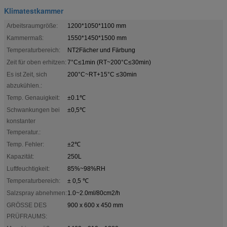
Klimatestkammer
Arbeitsraumgröße:
1200*1050*1100 mm
Kammermaß:
1550*1450*1500 mm
Temperaturbereich:
NT2Fächer und Färbung
Zeit für oben erhitzen:
7°C≤1min (RT~200°C≤30min)
Es ist Zeit, sich
200°C~RT+15°C ≤30min
abzukühlen.:
Temp. Genauigkeit:
±0.1℃
Schwankungen bei
±0,5℃
konstanter
Temperatur.:
Temp. Fehler:
±2℃
Kapazität:
250L
Luftfeuchtigkeit:
85%~98%RH
Temperaturbereich:
± 0,5 ℃
Salzspray abnehmen:
1.0~2.0ml/80cm2/h
GRÖSSE DES
900 x 600 x 450 mm
PRÜFRAUMS: