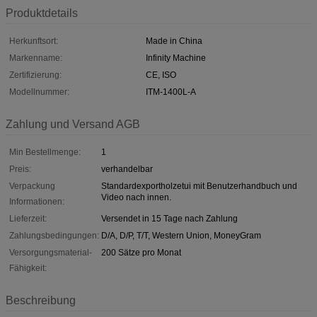
Produktdetails
Herkunftsort:
Made in China
Markenname:
Infinity Machine
Zertifizierung:
CE, ISO
Modellnummer:
ITM-1400L-A
Zahlung und Versand AGB
Min Bestellmenge:
1
Preis:
verhandelbar
Verpackung
Standardexportholzetui mit Benutzerhandbuch und
Video nach innen.
Informationen:
Lieferzeit:
Versendet in 15 Tage nach Zahlung
Zahlungsbedingungen:
D/A, D/P, T/T, Western Union, MoneyGram
Versorgungsmaterial-
200 Sätze pro Monat
Fähigkeit:
Beschreibung