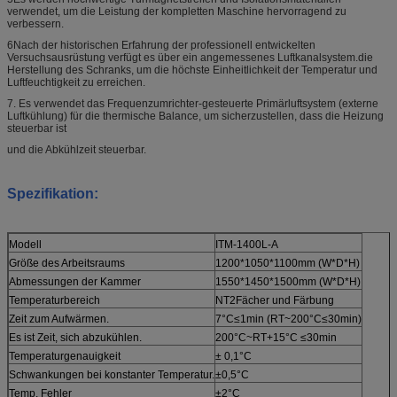
verwendet, um die Leistung der kompletten Maschine hervorragend zu
verbessern.
6Nach der historischen Erfahrung der professionell entwickelten
Versuchsausrüstung verfügt es über ein angemessenes Luftkanalsystem.die
Herstellung des Schranks, um die höchste Einheitlichkeit der Temperatur und
Luftfeuchtigkeit zu erreichen.
7. Es verwendet das Frequenzumrichter-gesteuerte Primärluftsystem (externe
Luftkühlung) für die thermische Balance, um sicherzustellen, dass die Heizung
steuerbar ist
und die Abkühlzeit steuerbar.
Spezifikation:
Modell
ITM-1400L-A
Größe des Arbeitsraums
1200*1050*1100mm (W*D*H)
Abmessungen der Kammer
1550*1450*1500mm (W*D*H)
Temperaturbereich
NT2Fächer und Färbung
Zeit zum Aufwärmen.
7°C≤1min (RT~200°C≤30min)
Es ist Zeit, sich abzukühlen.
200°C~RT+15°C ≤30min
Temperaturgenauigkeit
± 0,1°C
Schwankungen bei konstanter Temperatur.
±0,5°C
Temp. Fehler
±2°C