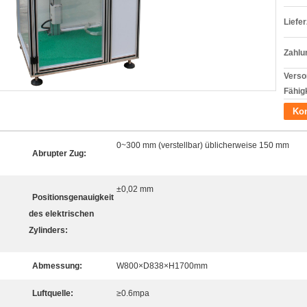
Liefer
Zahlu
Verso
Fähigk
Kon
0~300 mm (verstellbar) üblicherweise 150 mm
Abrupter Zug:
±0,02 mm
Positionsgenauigkeit
des elektrischen
Zylinders:
Abmessung:
W800×D838×H1700mm
Luftquelle:
≥0.6mpa