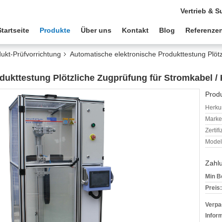
Vertrieb & S
Startseite
Produkte
Über uns
Kontakt
Blog
Referenze
ukt-Prüfvorrichtung
Automatische elektronische Produkttestung Plötz
dukttestung Plötzliche Zugprüfung für Stromkabel /
Produ
Herkun
Mark
Zertif
Model
Zahl
Min B
Preis:
Verpa
Infor