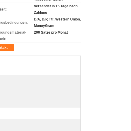
Versendet in 15 Tage nach
zeit:
Zahlung
D/A, D/P, T/T, Western Union,
ngsbedingungen:
MoneyGram
rgungsmaterial-
200 Sätze pro Monat
eit:
takt