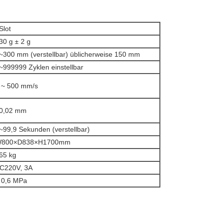
Slot
30 g ± 2 g
~300 mm (verstellbar) üblicherweise 150 mm
~999999 Zyklen einstellbar
 ~ 500 mm/s
0,02 mm
~99,9 Sekunden (verstellbar)
800×D838×H1700mm
65 kg
C220V, 3A
 0,6 MPa