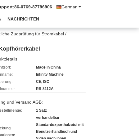
upport:
86-0769-87796906
German
n
NACHRICHTEN
liche Zugprüfung für Stromkabel /
 Kopfhörerkabel
ktdetails:
ftsort:
Made in China
enname:
Infinity Machine
izierung:
CE, ISO
lnummer:
RS-8112A
ung und Versand AGB:
estellmenge:
1 Satz
verhandelbar
Standardexportholzetui mit
ckung
Benutzerhandbuch und
mationen:
Video nach innen.