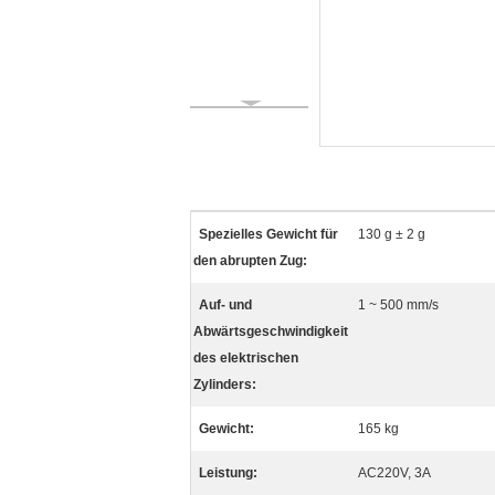
Spezielles Gewicht für
130 g ± 2 g
den abrupten Zug:
Auf- und
1 ~ 500 mm/s
Abwärtsgeschwindigkeit
des elektrischen
Zylinders:
Gewicht:
165 kg
Leistung:
AC220V, 3A