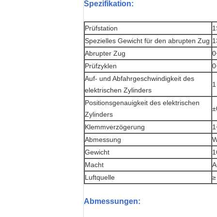
Spezifikation:
Prüfstation
1
Spezielles Gewicht für den abrupten Zug
1
Abrupter Zug
0
Prüfzyklen
0
Auf- und Abfahrgeschwindigkeit des
1
elektrischen Zylinders
Positionsgenauigkeit des elektrischen
±
Zylinders
Klemmverzögerung
1
Abmessung
W
Gewicht
1
Macht
A
Luftquelle
≥
Abmessungen: