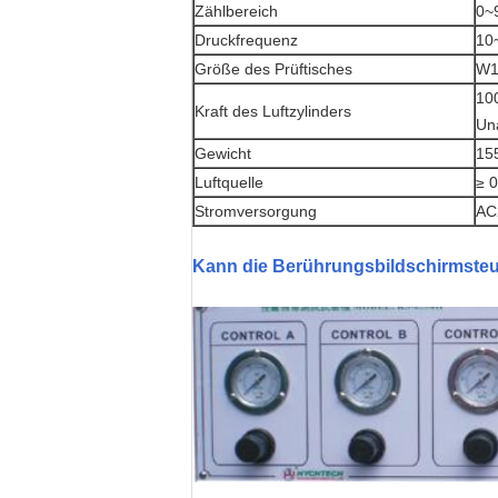
Zählbereich
0~9
Druckfrequenz
10~
Größe des Prüftisches
W1
10
Kraft des Luftzylinders
Una
Gewicht
15
Luftquelle
≥ 
Stromversorgung
AC
Kann die Berührungsbildschirmsteu