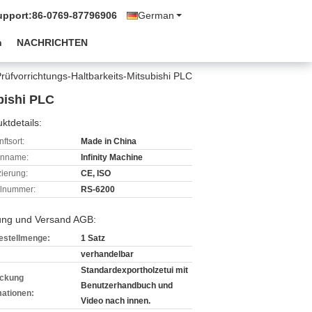
upport:
86-0769-87796906
German
n
NACHRICHTEN
rüfvorrichtungs-Haltbarkeits-Mitsubishi PLC
bishi PLC
ktdetails:
ftsort:
Made in China
enname:
Infinity Machine
izierung:
CE, ISO
lnummer:
RS-6200
ung und Versand AGB:
estellmenge:
1 Satz
verhandelbar
Standardexportholzetui mit
ckung
Benutzerhandbuch und
mationen:
Video nach innen.