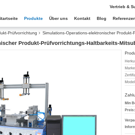
Vertrieb & S
Startseite
Produkte
Über uns
Kontakt
Blog
Referenze
ukt-Prüfvorrichtung
Simulations-Operations-elektronischer Produkt-P
nischer Produkt-Prüfvorrichtungs-Haltbarkeits-Mitsu
Produ
Herkun
Mark
Zertif
Model
Zahl
Min B
Preis:
Verpa
Infor