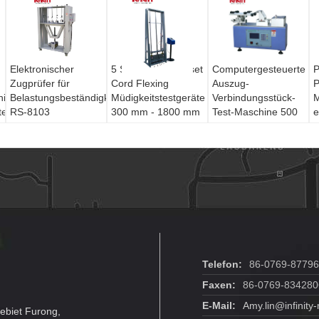
Elektronischer
5 Stationen Handset
Computergesteuerte
P
Zugprüfer für
Cord Flexing
Auszug-
P
hine
Belastungsbeständigkeit
Müdigkeitstestgeräte
Verbindungsstück-
M
test
RS-8103
300 mm - 1800 mm
Test-Maschine 500
e
RS-8114
N für Lebenszeit-
K
Test
P
P
Telefon:
86-0769-8779
Faxen:
86-0769-834280
E-Mail:
Amy.lin@infinit
ebiet Furong,