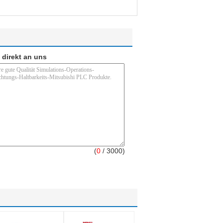
 direkt an uns
(
0
/ 3000)