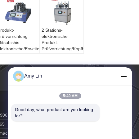
rodukt-
2 Stations-
rüfvorrichtung
elektronische
itsubishis
Produkt-
lektronische/Erweiterungs-
Prüfvorrichtung/Kopfhörer-
opfhörer-
Dreh- Starrheits-
rüfvorrichtung
Test
LC-Steuerung
Amy Lin
5:40 AM
Good day, what product are you looking 
6906
for?
65
y-machine.com