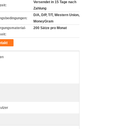
Versendet in 15 Tage nach
zeit:
Zahlung
D/A, D/P, T/T, Western Union,
ngsbedingungen:
MoneyGram
rgungsmaterial-
200 Sätze pro Monat
eit:
takt
ben
utzer