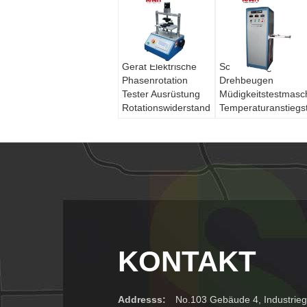
Gerät Elektrische
Schnurbeugen
Phasenrotation
Drehbeugen
Tester Ausrüstung
Müdigkeitstestmasc
Rotationswiderstand
Temperaturanstiegs
Rotationswinkel
0~360°
KONTAKT
Addresss:
No.103 Gebäude 4, Industrieg