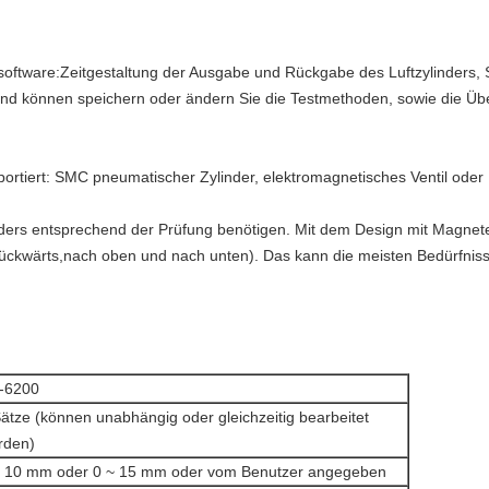
oftware:Zeitgestaltung der Ausgabe und Rückgabe des Luftzylinders, So
.Und können speichern oder ändern Sie die Testmethoden, sowie die Ü
ortiert: SMC pneumatischer Zylinder, elektromagnetisches Ventil oder
nders entsprechend der Prüfung benötigen. Mit dem Design mit Magne
rückwärts,nach oben und nach unten). Das kann die meisten Bedürfniss
-6200
ätze (können unabhängig oder gleichzeitig bearbeitet
rden)
~ 10 mm oder 0 ~ 15 mm oder vom Benutzer angegeben