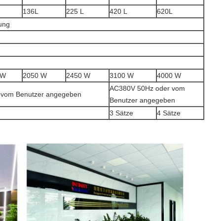
136L
225 L
420 L
620L
ung
 W
2050 W
2450 W
3100 W
4000 W
AC380V 50Hz oder vom
 vom Benutzer angegeben
Benutzer angegeben
3 Sätze
4 Sätze