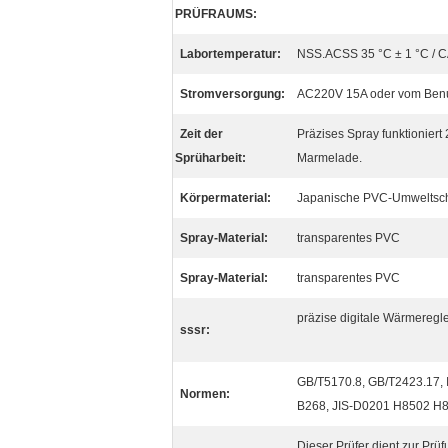
PRÜFRAUMS:
Labortemperatur:
NSS.ACSS 35 °C ± 1 °C / C
Stromversorgung:
AC220V 15A oder vom Ben
Zeit der
Präzises Spray funktioniert 
Sprüharbeit:
Marmelade.
Körpermaterial:
Japanische PVC-Umweltschu
Spray-Material:
transparentes PVC
Spray-Material:
transparentes PVC
präzise digitale Wärmeregl
sssr:
GB/T5170.8, GB/T2423.17,
Normen:
B268, JIS-D0201 H8502 H
Dieser Prüfer dient zur Prü