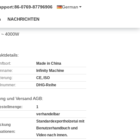
upport:
86-0769-87796906
German
n
NACHRICHTEN
W ~ 4000W
ktdetails:
ftsort:
Made in China
enname:
Infinity Machine
izierung:
CE, ISO
lnummer:
DHG-Reihe
ung und Versand AGB:
estellmenge:
1
verhandelbar
Standardexportholzetui mit
ckung
Benutzerhandbuch und
mationen:
Video nach innen.