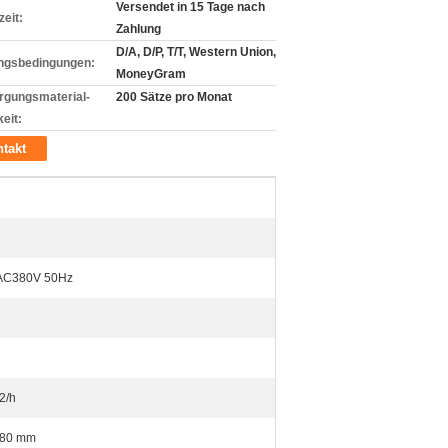
Versendet in 15 Tage nach
zeit:
Zahlung
D/A, D/P, T/T, Western Union,
ngsbedingungen:
MoneyGram
rgungsmaterial-
200 Sätze pro Monat
eit:
takt
AC380V 50Hz
2/h
280 mm