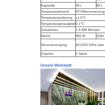
Kapazität
30 L
80 L
Temperaturbereich
NT2Wärmeversorg
Temperaturänderung
±1,0°C
Temperaturgenauigkeit
0.1°C
Zeitrahmen
1.9.999 Minuten
Macht
850 W
1550
Stromversorgung
AC220V 50Hz oder
Zubehör
2 Sätze
Unsere Werkstatt: