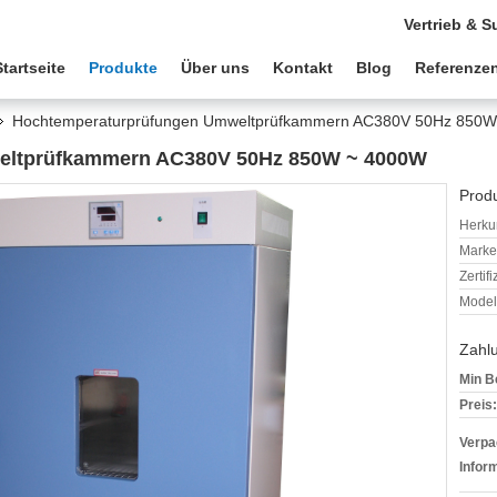
Vertrieb & S
Startseite
Produkte
Über uns
Kontakt
Blog
Referenze
Hochtemperaturprüfungen Umweltprüfkammern AC380V 50Hz 850
eltprüfkammern AC380V 50Hz 850W ~ 4000W
Produ
Herkun
Mark
Zertif
Model
Zahl
Min B
Preis:
Verpa
Infor