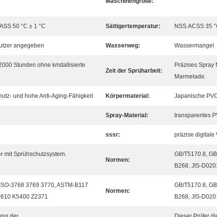
Maschinengröße:
ASS 50 °C ± 1 °C
Sättigertemperatur:
NSS.ACSS 35 °C
utzer angegeben
Wasserweg:
Wassermangel
2000 Stunden ohne kristallisierte
Präzises Spray f
Zeit der Sprüharbeit:
Marmelade.
tz- und hohe Anti-Aging-Fähigkeit
Körpermaterial:
Japanische PVC
Spray-Material:
transparentes 
sssr:
präzise digital
er mit Sprühschutzsystem.
GB/T5170.8, GB
Normen:
B268, JIS-D02
 ISO-3768 3769 3770, ASTM-B117
GB/T5170.8, GB
Normen:
8610 K5400 Z2371
B268, JIS-D02
fung der
Dieser Prüfer di