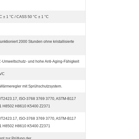
 ± 1 °C / CASS 50 °C ± 1 °C
unktioniert 2000 Stunden ohne kristallisierte
-Umweltschutz- und hohe Anti-Aging-Fähigkeit
PVC
e Wärmeregler mit Sprühschutzsystem.
/T2423.17, ISO-3768 3769 3770, ASTM-B117
01 H8502 H8610 K5400 Z2371
/T2423.17, ISO-3768 3769 3770, ASTM-B117
01 H8502 H8610 K5400 Z2371
ent zur Prüfung der