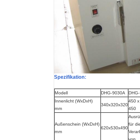
Spezifikation:
Modell
DHG-9030A
DHG-
Innenlicht (WxDxH)
450 x
340x320x320
mm
450
Ausrü
Außenschein (WxDxH)
für di
620x530x490
mm
Verar
von