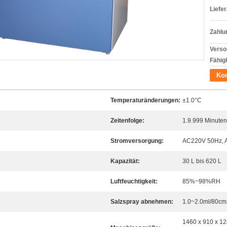
Liefer
Zahlu
Verso
Fähigk
Kon
Temperaturänderungen:
±1.0°C
Zeitenfolge:
1.9.999 Minuten
Stromversorgung:
AC220V 50Hz, 
Kapazität:
30 L bis 620 L
Luftfeuchtigkeit:
85%~98%RH
Salzspray abnehmen:
1.0~2.0ml/80cm
1460 x 910 x 1