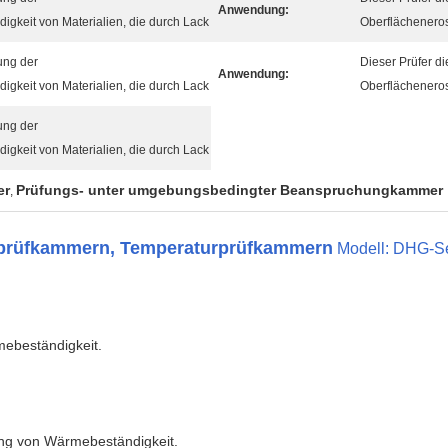
Anwendung:
igkeit von Materialien, die durch Lack
Oberflächeneros
fung der
Dieser Prüfer di
Anwendung:
igkeit von Materialien, die durch Lack
Oberflächeneros
fung der
igkeit von Materialien, die durch Lack
er
Prüfungs- unter umgebungsbedingter Beanspruchungkammer
,
prüfkammern, Temperaturprüfkammern
Modell: DHG-S
mebeständigkeit.
ung von Wärmebeständigkeit.