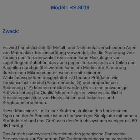
Modell: RS-8019
Zweck:
Es wird hauptsächlich für Metall- und Nichtmetallverschiedene Arten
von Materialien Torsionsprüfung verwendet, die die Steuerung von
Torsion und Torsionswinkel realisieren kann.Hinzufügen von
zugehörigem Zubehör, das auch gegen Torsionstests an Teilen und
Bauteilen durchgeführt werden kann- im Modus der Steuerung
durch einen Mikrocomputer, wenn er mit kleineren
Winkelmessgeräten ausgestattet ist,Genaue Prüfdaten wie
Torsionselastikmodul (Scherenmodul G) und proportionale
Spannung (TP) können ermittelt werden.Es ist eine notwendige
Prüfvorrichtung für Qualitätskontrollstellen, wissenschaftliche
Forschungsinstitute von Hochschulen und Industrie- und
Bergbauunternehmen.
Diese Maschine ist mit einer Stahlkonstruktion des horizontalen
Typs und der Außenseite ist aus hochwertiger Stahlplatte mit hohem
Sprühdeckel.und das Geräusch des Antriebssystems weniger als 60
dB beträgt.
Das Antriebsladesystem übernimmt das japanische Panasonic-
Servosystem zur Steuerung.Die Drehmomentmessung verwendet