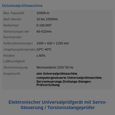
Universalprüfmaschine
Max. Kapazität:
1000N.m
Maß-Strecke:
10 bis 1000Nm
Meßwinkel:
0-100.000°
Abmessungen der
¢6-¢32mm
Klemmprobe:
Außenabmessungen:
1500 × 420 × 1250 mm
Umgebungstemperatur:
10℃~40℃
Relative
≤ 80%
Luftfeuchtigkeit:
Stromversorgung:
Wechselstrom 220V 50 Hz
utm Universalprüfmaschine
Ausgesucht:
,
computergesteuerte Universalprüfmaschine
,
Servosteuerungs-Drehungs-Stangen-
Prüfvorrichtung
Elektronischer Universalprüfgerät mit Servo-
Steuerung / Torsionsstangeprüfer