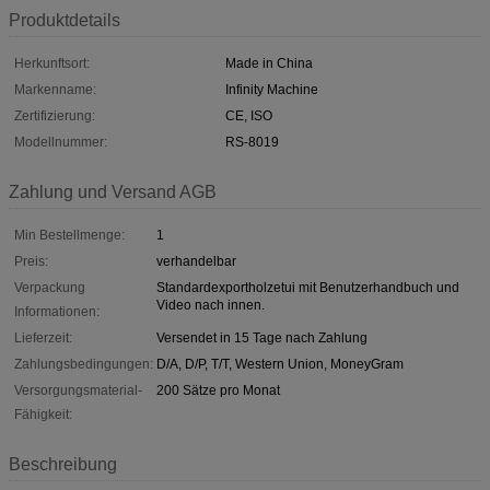
Produktdetails
Herkunftsort:
Made in China
Markenname:
Infinity Machine
Zertifizierung:
CE, ISO
Modellnummer:
RS-8019
Zahlung und Versand AGB
Min Bestellmenge:
1
Preis:
verhandelbar
Verpackung
Standardexportholzetui mit Benutzerhandbuch und
Video nach innen.
Informationen:
Lieferzeit:
Versendet in 15 Tage nach Zahlung
Zahlungsbedingungen:
D/A, D/P, T/T, Western Union, MoneyGram
Versorgungsmaterial-
200 Sätze pro Monat
Fähigkeit:
Beschreibung