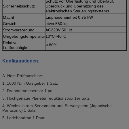
Schutz vor Überlastung und Überlauf,
Sicherheitsschutz
Überdruck und Überhitzung des
elektronischen Steuerungssystems
Macht
Einphaseneinheit 0,75 kW
Gewicht
etwa 550 kg
Stromversorgung
AC220V 50 Hz
Umgebungstemperatur
10°C~40°C
Relative
≤ 80%
Luftfeuchtigkeit
Konfigurationen:
A. Host-Prüfmaschine:
1. 1000 N.m Gastgeber 1 Satz
2. Drehmomentsensor 1 pc
3. Hochgenaue Planetenreduktionsbox 1er Satz
4. Wechselstrom-Servomotor und Servosystem (Japanische
Panasonic) 1 Satz
5. Ladehandrad 1 Paar