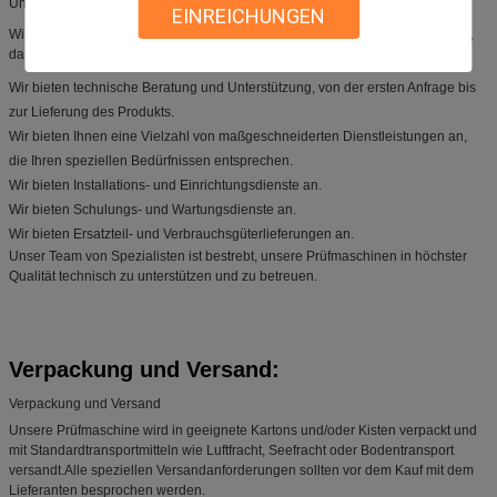
Unterstützung und Dienstleistungen zu bieten.
EINREICHUNGEN
Wir bieten Ihnen ein umfassendes Leistungsspektrum an, um sicherzustellen,
dass Ihr Produkt strengen Prüfungen und Qualitätskontrolle unterzogen wird.
Wir bieten technische Beratung und Unterstützung, von der ersten Anfrage bis
zur Lieferung des Produkts.
Wir bieten Ihnen eine Vielzahl von maßgeschneiderten Dienstleistungen an,
die Ihren speziellen Bedürfnissen entsprechen.
Wir bieten Installations- und Einrichtungsdienste an.
Wir bieten Schulungs- und Wartungsdienste an.
Wir bieten Ersatzteil- und Verbrauchsgüterlieferungen an.
Unser Team von Spezialisten ist bestrebt, unsere Prüfmaschinen in höchster
Qualität technisch zu unterstützen und zu betreuen.
Verpackung und Versand:
Verpackung und Versand
Unsere Prüfmaschine wird in geeignete Kartons und/oder Kisten verpackt und
mit Standardtransportmitteln wie Luftfracht, Seefracht oder Bodentransport
versandt.Alle speziellen Versandanforderungen sollten vor dem Kauf mit dem
Lieferanten besprochen werden.