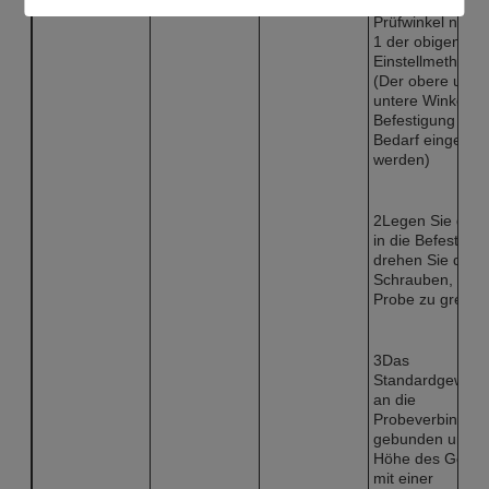
erforderlichen
Prüfwinkel nach
1 der obigen
Einstellmethode 
(Der obere und
untere Winkel de
Befestigung kan
Bedarf eingestell
werden)
2Legen Sie die 
in die Befestigu
drehen Sie die
Schrauben, um d
Probe zu greifen
3Das
Standardgewicht
an die
Probeverbindung
gebunden und d
Höhe des Gewic
mit einer