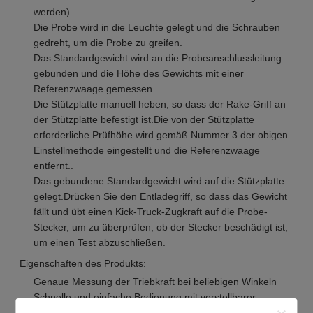
werden)
Die Probe wird in die Leuchte gelegt und die Schrauben
gedreht, um die Probe zu greifen.
Das Standardgewicht wird an die Probeanschlussleitung
gebunden und die Höhe des Gewichts mit einer
Referenzwaage gemessen.
Die Stützplatte manuell heben, so dass der Rake-Griff an
der Stützplatte befestigt ist.Die von der Stützplatte
erforderliche Prüfhöhe wird gemäß Nummer 3 der obigen
Einstellmethode eingestellt und die Referenzwaage
entfernt..
Das gebundene Standardgewicht wird auf die Stützplatte
gelegt.Drücken Sie den Entladegriff, so dass das Gewicht
fällt und übt einen Kick-Truck-Zugkraft auf die Probe-
Stecker, um zu überprüfen, ob der Stecker beschädigt ist,
um einen Test abzuschließen.
Eigenschaften des Produkts:
Genaue Messung der Triebkraft bei beliebigen Winkeln
Schnelle und einfache Bedienung mit verstellbarer
Prüfhöhe und -winkel