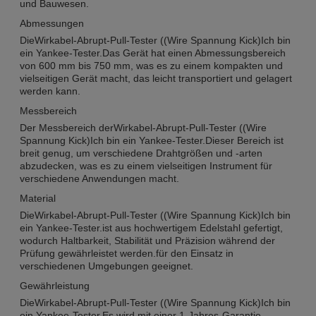
und Bauwesen.
Abmessungen
Die
Wirkabel-Abrupt-Pull-Tester ((Wire Spannung Kick)
Ich bin
ein Yankee-Tester.
Das Gerät hat einen Abmessungsbereich
von 600 mm bis 750 mm, was es zu einem kompakten und
vielseitigen Gerät macht, das leicht transportiert und gelagert
werden kann.
Messbereich
Der Messbereich der
Wirkabel-Abrupt-Pull-Tester ((Wire
Spannung Kick)
Ich bin ein Yankee-Tester.
Dieser Bereich ist
breit genug, um verschiedene Drahtgrößen und -arten
abzudecken, was es zu einem vielseitigen Instrument für
verschiedene Anwendungen macht.
Material
Die
Wirkabel-Abrupt-Pull-Tester ((Wire Spannung Kick)
Ich bin
ein Yankee-Tester.
ist aus hochwertigem Edelstahl gefertigt,
wodurch Haltbarkeit, Stabilität und Präzision während der
Prüfung gewährleistet werden.für den Einsatz in
verschiedenen Umgebungen geeignet.
Gewährleistung
Die
Wirkabel-Abrupt-Pull-Tester ((Wire Spannung Kick)
Ich bin
ein Yankee-Tester.
Es wird mit einer 1-Jahres-Garantie