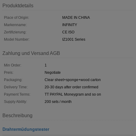
Produktdetails
Place of Origin:
MADE IN CHINA
Markenname:
INFINITY
Zertifizierung:
CE ISO
Model Number:
IZ1001 Series
Zahlung und Versand AGB
Min Order:
1
Preis:
Negotiate
Packaging:
Clear sheet+sponge+wood carton
Delivery Time:
20-30 days after order confirmed
Payment Terms:
TT PAYPAL Moneygram and so on
Supply Ability:
200 sets / month
Beschreibung
Drahtermüdungstester