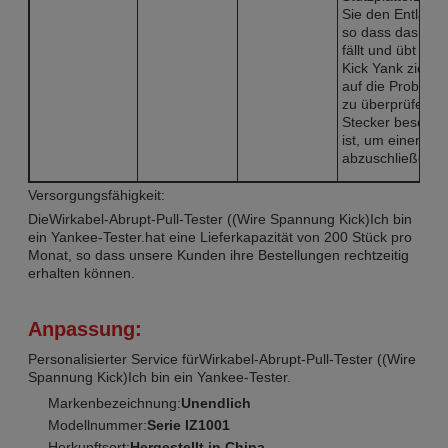
Sie den Entladegr
so dass das Gew
fällt und übt ein
Kick Yank ziehen
auf die Probe St
zu überprüfen, o
Stecker beschäd
ist, um einen Tes
abzuschließen.
Versorgungsfähigkeit:
Die
Wirkabel-Abrupt-Pull-Tester ((Wire Spannung Kick)
Ich bin
ein Yankee-Tester.
hat eine Lieferkapazität von 200 Stück pro
Monat, so dass unsere Kunden ihre Bestellungen rechtzeitig
erhalten können.
Anpassung:
Personalisierter Service für
Wirkabel-Abrupt-Pull-Tester ((Wire
Spannung Kick)
Ich bin ein Yankee-Tester.
Markenbezeichnung:
Unendlich
Modellnummer:
Serie IZ1001
Herkunftsort:
Hergestellt in China