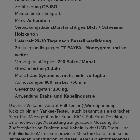
Zertifizierung:
CE-ISO
Mindestbestellmenge:
1
Preis:
Verhandeln
Verpackungsdaten:
Durchsichtiges Blatt + Schwamm +
Holzkarton
Lieferzeit:
20-30 Tage nach Bestellbestätigung
Zahlungsbedingungen:
TT PAYPAL Moneygram und so
weiter
Versorgungsfähigkeit:
200 Sätze / Monat
Gewährleistung:
1 Jahr
Modell:
Das System ist nicht mehr verfügbar.
Abmessungen:
600 mm bis 750 mm
Gewicht:
Ungefähr 130 kg.
Anwendung:
Draht- und Kabelindustrie
Das hier.
Wirkabel-Abrupt-Pull-Tester ((Wire Spannung
Kick)
Ich bin ein Yankee-Tester.
, auch bekannt als elektrischer
Yank-Pull-Messgerät oder Kabel-KICK-Pull-Yank-Detektor,ist
eine hochwertige Ausrüstung zur genauen Messung der
Zugfestigkeit von Drähten und Kabeln in der USB-Draht- und
KabelindustrieMit seinen präzisen Messfunktionen und seiner
langlebigen Konstruktion ist dieser Tester ein entscheidendes