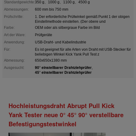
Standardgewichte:
350 g、1000 g、1100 g、4500 g
Abmessungen:
600 mm bis 750 mm
Prüfschritte:
1. Der erforderliche Prüfwinkel gemäß Punkt 1 der obigen
Einstellmethode einstellen. (Der obere und
Farbe:
OEM oder als silbergraue Farbe im Bild
Art der Ware:
Prüfgeräte
Anwendung:
USB-Draht- und Kabelindustrie
Für:
Es ist geeignet für alle Arten von Draht mit USB-Stecker für
beliebigen Winkel Kick Yank Pull Test z
Abmessung:
650x650x1380 mm
90° einstellbarer Drahtziehprüfer
Ausgesucht:
,
45° einstellbarer Drahtziehprüfer
Hochleistungsdraht Abrupt Pull Kick
Yank Tester neue 0° 45° 90° verstellbare
Befestigungstestwinkel