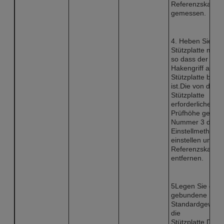
Referenzskala
gemessen.
4. Heben Sie die
Stützplatte manu
so dass der
Hakengriff an de
Stützplatte befes
ist.Die von der
Stützplatte
erforderliche
Prüfhöhe gemä
Nummer 3 der o
Einstellmethode
einstellen und di
Referenzskala
entfernen.
5Legen Sie das
gebundene
Standardgewicht
die
Stützplatte.Drüc