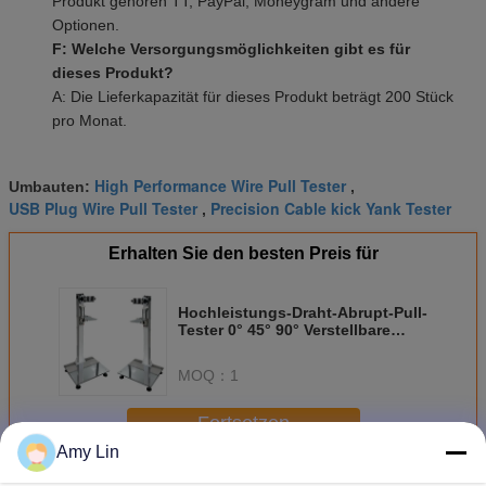
Produkt gehören TT, PayPal, Moneygram und andere
Optionen.
F: Welche Versorgungsmöglichkeiten gibt es für
dieses Produkt?
A: Die Lieferkapazität für dieses Produkt beträgt 200 Stück
pro Monat.
High Performance Wire Pull Tester
Umbauten:
,
USB Plug Wire Pull Tester
Precision Cable kick Yank Tester
,
Erhalten Sie den besten Preis für
Hochleistungs-Draht-Abrupt-Pull-
Tester 0° 45° 90° Verstellbare
Befestigungsvorrichtungen
Prüfwinkel
MOQ：
1
Fortsetzen
Amy Lin
Drahtermüdungstester
Mehr