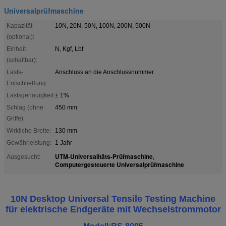
Universalprüfmaschine
Kapazität
10N, 20N, 50N, 100N, 200N, 500N
(optional):
Einheit
N, Kgf, Lbf
(schaltbar):
Lasts-
Anschluss an die Anschlussnummer
Entschließung:
Lastsgenauigkeit:
± 1%
Schlag (ohne
450 mm
Griffe):
Wirkliche Breite:
130 mm
Gewährleistung:
1 Jahr
UTM-Universalitäts-Prüfmaschine
Ausgesucht:
,
Computergesteuerte Universalprüfmaschine
10N Desktop Universal Tensile Testing Machine
für elektrische Endgeräte mit Wechselstrommotor