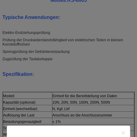
Modell:RS-8005
Typische Anwendungen:
Elektro-Endziehungsprüfung
Prüfung der Druckwiderstandsfähigkeit von elektrischen Teilen in kleinen
Kunststoffhülsen
Sprengprüfung der Getränkeverpackung
Zugprüfung der Tastaturkappe
Spezifikation:
Modell
Einheit für die Bereitstellung von Daten
Kapazität (optional)
10N, 20N, 50N, 100N, 200N, 500N
Einheit (wechselbar)
N, Kgf, Lbf
Auflösung der Last
Anschluss an die Anschlussnummer
Belastungsgenauigkeit
± 1%
Schlag (ohne Griffe)
450 mm
Wirkliche Breite
130 mm