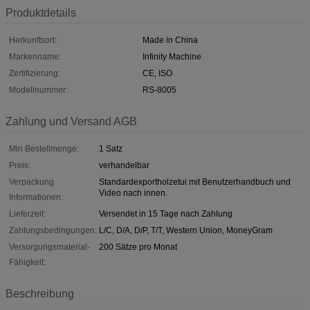
Produktdetails
Herkunftsort:
Made in China
Markenname:
Infinity Machine
Zertifizierung:
CE, ISO
Modellnummer:
RS-8005
Zahlung und Versand AGB
Min Bestellmenge:
1 Satz
Preis:
verhandelbar
Verpackung
Standardexportholzetui mit Benutzerhandbuch und
Video nach innen.
Informationen:
Lieferzeit:
Versendet in 15 Tage nach Zahlung
Zahlungsbedingungen:
L/C, D/A, D/P, T/T, Western Union, MoneyGram
Versorgungsmaterial-
200 Sätze pro Monat
Fähigkeit:
Beschreibung