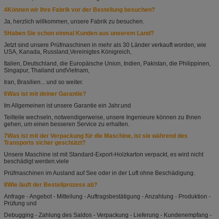
4Können wir Ihre Fabrik vor der Bestellung besuchen?
Ja, herzlich willkommen, unsere Fabrik zu besuchen.
5Haben Sie schon einmal Kunden aus unserem Land?
Jetzt sind unsere Prüfmaschinen in mehr als 30 Länder verkauft worden, wie
USA, Kanada, Russland,
Vereinigtes Königreich,
Italien, Deutschland, die Europäische Union, Indien, Pakistan, die Philippinen,
Singapur, Thailand und
Vietnam,
Iran, Brasilien... und so weiter.
6Was ist mit deiner Garantie?
Im Allgemeinen ist unsere Garantie ein Jahr.
und
Teilteile wechseln, notwendigerweise, unsere Ingenieure können zu Ihnen
gehen, um einen besseren Service zu erhalten.
7Was ist mit der Verpackung für die Maschine, ist sie während des
Transports sicher geschützt?
Unsere Maschine ist mit Standard-Export-Holzkarton verpackt, es wird nicht
beschädigt werden.
viele
Prüfmaschinen im Ausland auf See oder in der Luft ohne Beschädigung.
8Wie läuft der Bestellprozess ab?
Anfrage - Angebot - Mitteilung - Auftragsbestätigung - Anzahlung - Produktion -
Prüfung und
Debugging - Zahlung des Saldos - Verpackung - Lieferung - Kundenempfang -