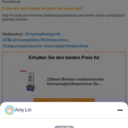
Nachdienst.
9. Wie wird das Produkt installiert und verwendet?
Das Produkt wird mit einer Bedienungsanleitung und einem Video auf Englisch
geliefert.
Version.
Universaltestgerät
Umbauten:
,
UTM-Universalitäts-Prüfmaschine
,
Computergesteuerte Universalprüfmaschine
Erhalten Sie den besten Preis für
130mm Breiten-elektronische
Universalprüfmaschine für
elektrischen Anschluss
Fortsetzen
Amy Lin
Universalprüfmaschine
Mehr